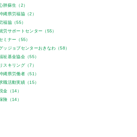
心肺蘇生（2）
沖縄県労福協（2）
労福協（55）
就労サポートセンター（55）
セミナー（55）
グッジョブセンターおきなわ（58）
福祉基金協会（55）
リスキリング（7）
沖縄県労働者（51）
求職活動実績（15）
税金（14）
保険（14）