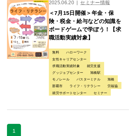
2025.06.20
セミナー情報
＜7月15日開催＞年金・保
険・税金・給与などの知識を
ボードゲームで学ぼう！【求
職活動実績対象】
無料
ハローワーク
女性キャリアセンター
求職活動実績対象
就労支援
グッジョブセンター
旭橋駅
モノレール
バスターミナル
旭橋
那覇市
ライフ・リテラシー
労福協
就労サポートセンター
セミナー
1